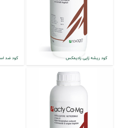
کود ریشه زایی رادیمکس
کود ضد است