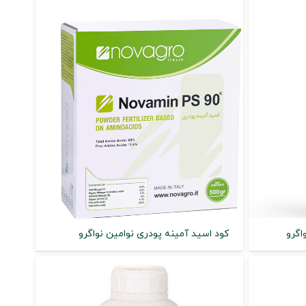
اگرو
کود اسید آمینه پودری نوامین نواگرو