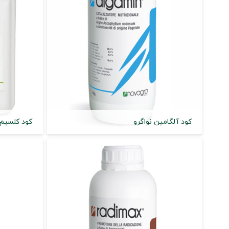
کود آلگامین نواگرو
کود کلسیم 