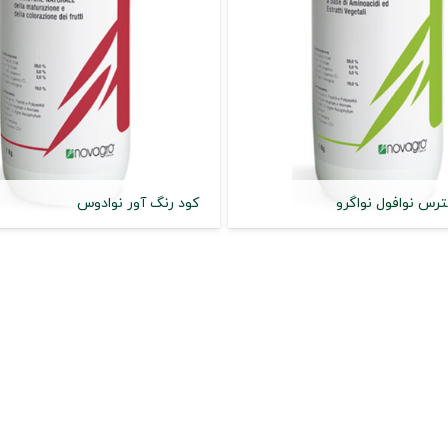
رس نوافول نواگرو
کود رنگ آور نوادوس