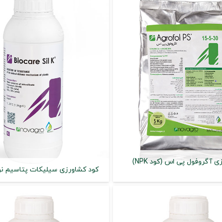
کود کشاورزی آگروفول پی اس (کود NPK)
کود کشاورزی سیلیکات پتاسیم نو