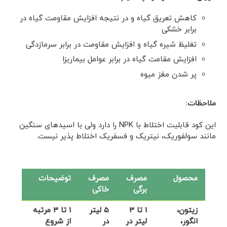
کاهش تعریق گیاه و در نتیجه افزایش مقاومت گیاه در
برابر خشکی
تغلیظ شیره گیاه و افزایش مقاومت در برابر سرمازدگی
افزایش مقامت گیاه در برابر عوامل بیماریزا
پر شدن مغز میوه
ملاحظات:
این کود قابلیت اختلاط با NPK را دارد ولی با اسیدهای سنگین
مانند سولفوریک، نیتریک و فسفریک اختلاط پذیر نیست.
محصول
مصرف
مصرف
توضیحات
برگی
خاکی
زیتون،
1 تا 3
5 لیتر
1 تا 3 مرتبه
انگور،
لیتر در
در
از شروع