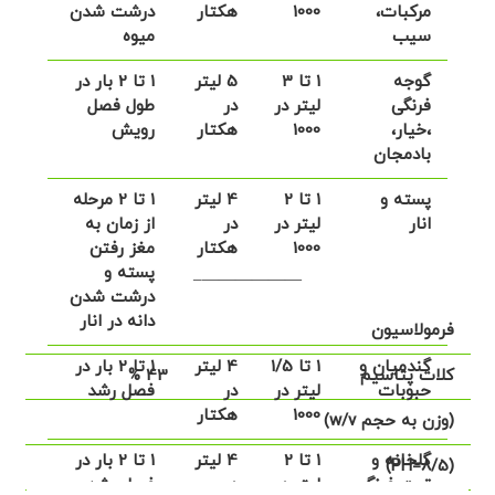
مرکبات،
1000
هکتار
درشت شدن
سیب
میوه
گوجه
1 تا 3
5 لیتر
1 تا 2 بار در
فرنگی
لیتر در
در
طول فصل
،خیار،
1000
هکتار
رویش
بادمجان
پسته و
1 تا 2
4 لیتر
1 تا 2 مرحله
انار
لیتر در
در
از زمان به
1000
هکتار
مغز رفتن
پسته و
——————–
درشت شدن
دانه در انار
فرمولاسیون
گندمیان و
1 تا 1/5
4 لیتر
1 تا 2 بار در
کلات پتاسیم
43 %
حبوبات
لیتر در
در
فصل رشد
1000
هکتار
(وزن به حجم w/v)
گلخانه و
1 تا 2
4 لیتر
1 تا 2 بار در
(PH=8/5)
توت فرنگی
لیتر در
در
فصل رشد