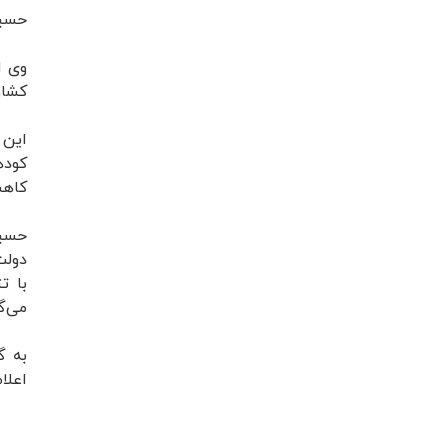
حسین
وی ا
کشاو
کاهش
حسین
دولت
با ت
می‌گ
به گ
اعلا