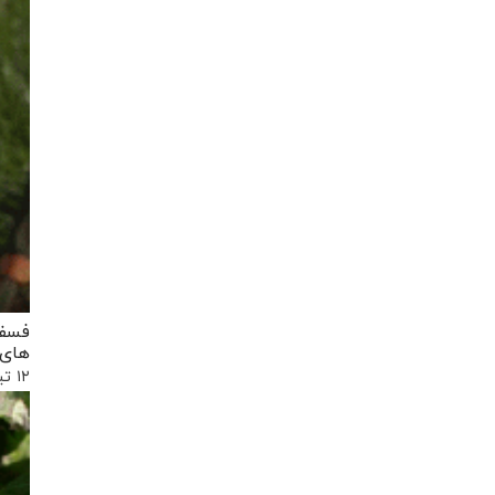
فسفا
های 
۱۲ تیر, ۱۳۹۷