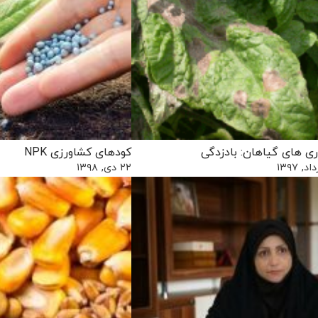
ری های گیاهان: بادزدگی
کودهای کشاورزی NPK
۲۲ دی, ۱۳۹۸