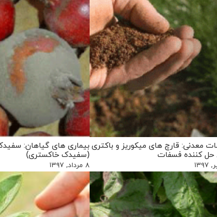
ت معدنی: قارچ های میکوریز و باکتری
بیماری های گیاهان: سفیدک
حل کننده فسفات
(سفیدک خاکستری)
۸ مرداد, ۱۳۹۷